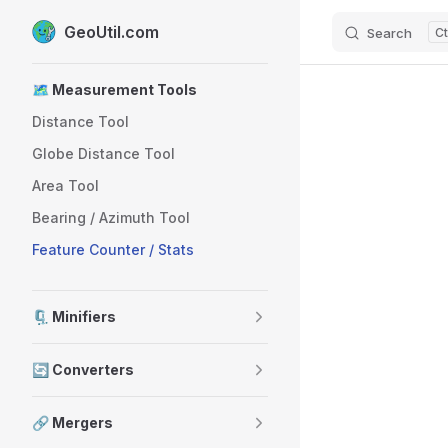
GeoUtil.com
Search
Skip to content
Sidebar Navigation
🗺️ Measurement Tools
Distance Tool
Globe Distance Tool
Area Tool
Bearing / Azimuth Tool
Feature Counter / Stats
🗜️ Minifiers
🔄 Converters
🔗 Mergers