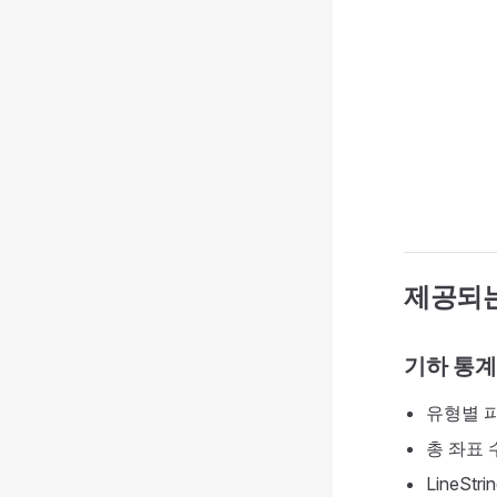
제공되는
기하 통계
유형별 피처 
총 좌표 
LineStri