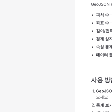
GeoJSO
피처 수
—
좌표 수
—
길이/면
경계 상
속성 통
데이터 
사용 방
GeoJS
으세요
통계 보