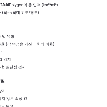
/MultiPolygon의 총 면적 (km²/mi²)
 (최소/최대 위도/경도)
 및 유형
율 (각 속성을 가진 피처의 비율)
수
값 감지
유형 일관성 검사
품질
감지
지 않은 속성 값
밀도 분석