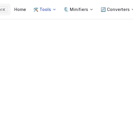
Main Navigation
Home
🛠️ Tools
🗜️ Minifiers
🔄 Converters
K