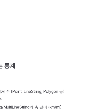
 통계
수 (Point, LineString, Polygon 등)
수
ng/MultiLineString의 총 길이 (km/mi)