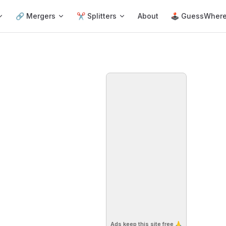
🔗 Mergers
✂️ Splitters
About
🕹 GuessWher
Ads keep this site free 🙏