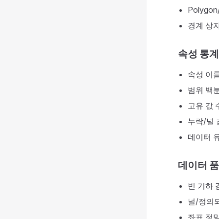
Polygon
경계 상자
속성 통계
속성 이름
범위 백분
고유 값 
누락/널 
데이터 
데이터 
빈 기하 
널/정의되
좌표 정