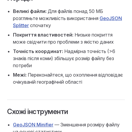
Великі файли:
Для файлів понад 50 МБ
розгляньте можливість використання
GeoJSON
Splitter
спочатку
Покриття властивостей:
Низьке покриття
може свідчити про проблеми з якістю даних
Точність координат:
Надмірна точність (>6
знаків після коми) збільшує розмір файлу без
потреби
Межі:
Переконайтеся, що охоплення відповідає
очікуваній географічній області
Схожі інструменти
GeoJSON Minifier
— Зменшення розміру файлу
на основі статистики