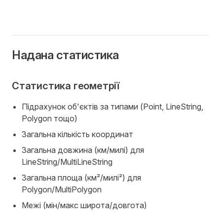
Надана статистика
Статистика геометрії
Підрахунок об'єктів за типами (Point, LineString,
Polygon тощо)
Загальна кількість координат
Загальна довжина (км/милі) для
LineString/MultiLineString
Загальна площа (км²/милі²) для
Polygon/MultiPolygon
Межі (мін/макс широта/довгота)