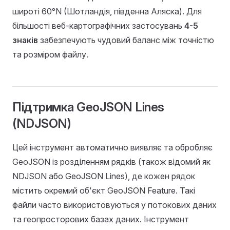
широті 60°N (Шотландія, південна Аляска). Для
більшості веб-картографічних застосувань
4-5
знаків
забезпечують чудовий баланс між точністю
та розміром файлу.
Підтримка GeoJSON Lines
(NDJSON)
Цей інструмент автоматично виявляє та обробляє
GeoJSON із розділенням рядків (також відомий як
NDJSON або GeoJSON Lines), де кожен рядок
містить окремий об'єкт GeoJSON Feature. Такі
файли часто використовуються у потокових даних
та геопросторових базах даних. Інструмент