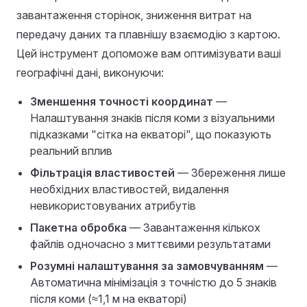
завантаження сторінок, зниження витрат на
передачу даних та плавнішу взаємодію з картою.
Цей інструмент допоможе вам оптимізувати ваші
географічні дані, виконуючи:
Зменшення точності координат
—
Налаштування знаків після коми з візуальними
підказками "сітка на екваторі", що показують
реальний вплив
Фільтрація властивостей
— Збереження лише
необхідних властивостей, видалення
невикористовуваних атрибутів
Пакетна обробка
— Завантаження кількох
файлів одночасно з миттєвими результатами
Розумні налаштування за замовчуванням
—
Автоматична мінімізація з точністю до 5 знаків
після коми (≈1,1 м на екваторі)