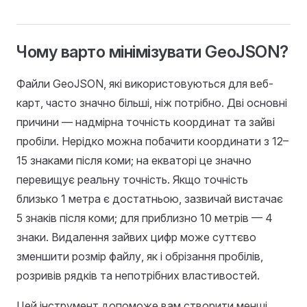
Чому варто мінімізувати GeoJSON?
Файли GeoJSON, які використовуються для веб-
карт, часто значно більші, ніж потрібно. Дві основні
причини — надмірна точність координат та зайві
пробіли. Нерідко можна побачити координати з 12–
15 знаками після коми; на екваторі це значно
перевищує реальну точність. Якщо точність
близько 1 метра є достатньою, зазвичай вистачає
5 знаків після коми; для приблизно 10 метрів — 4
знаки. Видалення зайвих цифр може суттєво
зменшити розмір файлу, як і обрізання пробілів,
розривів рядків та непотрібних властивостей.
Цей інструмент допоможе вам створити менші,