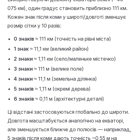
075 км), один градус становить приблизно 111 км.
Кожен знак після коми у широті/довготі зменшує
розмір сітки у 10 разів:
0 знаків
≈ 111 км (точність на рівні міста)
1 знак
≈ 11,1 км (великий район)
2 знаки
≈ 1,11 км (село/маленьке містечко)
3 знаки
≈ 111 м (велике поле)
4 знаки
≈ 11,1 м (земельна ділянка)
5 знаків
≈ 1,11 м (окремі дерева)
6 знаків
≈ 0,11 м (архітектурні деталі)
Ці відстані застосовуються глобально до широти.
Довгота масштабується аналогічно на екваторі,
але зменшується ближче до полюсів — наприклад,
5 знаків після коми дають точність ~0,55 м на