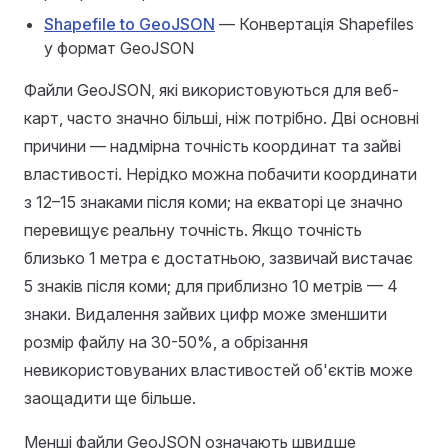
Shapefile to GeoJSON
— Конвертація Shapefiles
у формат GeoJSON
Файли GeoJSON, які використовуються для веб-
карт, часто значно більші, ніж потрібно. Дві основні
причини — надмірна точність координат та зайві
властивості. Нерідко можна побачити координати
з 12–15 знаками після коми; на екваторі це значно
перевищує реальну точність. Якщо точність
близько 1 метра є достатньою, зазвичай вистачає
5 знаків після коми; для приблизно 10 метрів — 4
знаки. Видалення зайвих цифр може зменшити
розмір файлу на 30-50%, а обрізання
невикористовуваних властивостей об'єктів може
заощадити ще більше.
Менші файли GeoJSON означають швидше