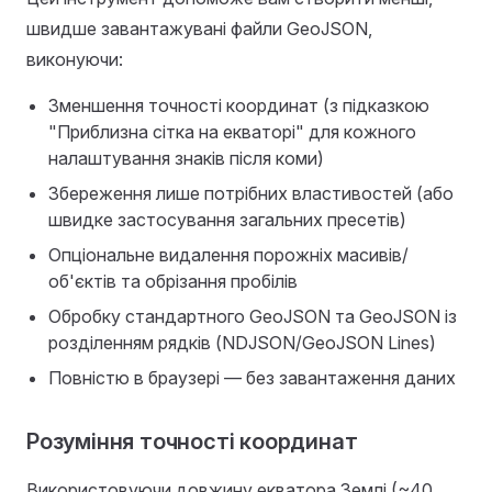
швидше завантажувані файли GeoJSON,
виконуючи:
Зменшення точності координат (з підказкою
"Приблизна сітка на екваторі" для кожного
налаштування знаків після коми)
Збереження лише потрібних властивостей (або
швидке застосування загальних пресетів)
Опціональне видалення порожніх масивів/
об'єктів та обрізання пробілів
Обробку стандартного GeoJSON та GeoJSON із
розділенням рядків (NDJSON/GeoJSON Lines)
Повністю в браузері — без завантаження даних
Розуміння точності координат
Використовуючи довжину екватора Землі (~40