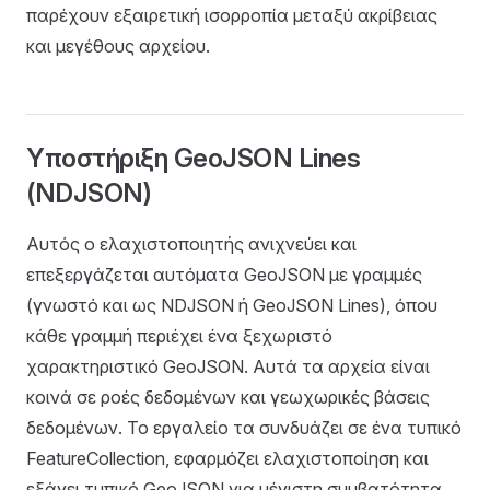
παρέχουν εξαιρετική ισορροπία μεταξύ ακρίβειας
και μεγέθους αρχείου.
Υποστήριξη GeoJSON Lines
(NDJSON)
Αυτός ο ελαχιστοποιητής ανιχνεύει και
επεξεργάζεται αυτόματα GeoJSON με γραμμές
(γνωστό και ως NDJSON ή GeoJSON Lines), όπου
κάθε γραμμή περιέχει ένα ξεχωριστό
χαρακτηριστικό GeoJSON. Αυτά τα αρχεία είναι
κοινά σε ροές δεδομένων και γεωχωρικές βάσεις
δεδομένων. Το εργαλείο τα συνδυάζει σε ένα τυπικό
FeatureCollection, εφαρμόζει ελαχιστοποίηση και
εξάγει τυπικό GeoJSON για μέγιστη συμβατότητα.