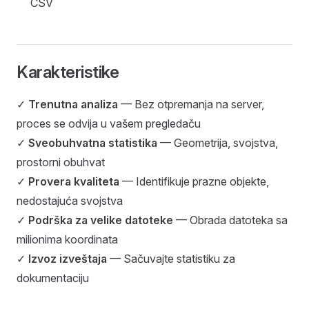
CSV
Karakteristike
✓
Trenutna analiza
— Bez otpremanja na server,
proces se odvija u vašem pregledaču
✓
Sveobuhvatna statistika
— Geometrija, svojstva,
prostorni obuhvat
✓
Provera kvaliteta
— Identifikuje prazne objekte,
nedostajuća svojstva
✓
Podrška za velike datoteke
— Obrada datoteka sa
milionima koordinata
✓
Izvoz izveštaja
— Sačuvajte statistiku za
dokumentaciju