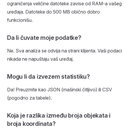
ograničenja veličine datoteke zavise od RAM-a vašeg
uređaja. Datoteke do 500 MB obično dobro
funkcionišu.
Da li čuvate moje podatke?
Ne. Sva analiza se odvija na strani klijenta. Vaši podaci
nikada ne napuštaju vaš uređaj.
Mogu li da izvezem statistiku?
Da! Preuzmite kao JSON (mašinski čitljivo) ili CSV
(pogodno za tabele).
Koja je razlika između broja objekata i
broja koordinata?