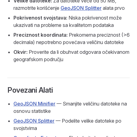
Velike datoteke:
Za datoteke veće od 50 MB,
razmotrite korišćenje
GeoJSON Splitter
alata prvo
Pokrivenost svojstava:
Niska pokrivenost može
ukazivati na probleme sa kvalitetom podataka
Preciznost koordinata:
Prekomerna preciznost (>6
decimala) nepotrebno povećava veličinu datoteke
Okvir:
Proverite da li obuhvat odgovara očekivanom
geografskom području
Povezani Alati
GeoJSON Minifier
— Smanjite veličinu datoteke na
osnovu statistike
GeoJSON Splitter
— Podelite velike datoteke po
svojstvima