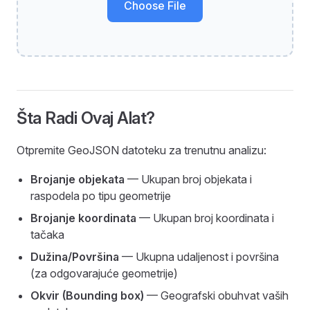
Choose File
Šta Radi Ovaj Alat?
Otpremite GeoJSON datoteku za trenutnu analizu:
Brojanje objekata
— Ukupan broj objekata i
raspodela po tipu geometrije
Brojanje koordinata
— Ukupan broj koordinata i
tačaka
Dužina/Površina
— Ukupna udaljenost i površina
(za odgovarajuće geometrije)
Okvir (Bounding box)
— Geografski obuhvat vaših