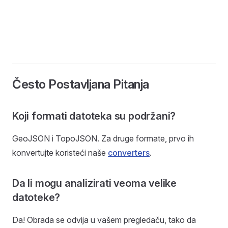
Često Postavljana Pitanja
Koji formati datoteka su podržani?
GeoJSON i TopoJSON. Za druge formate, prvo ih
konvertujte koristeći naše
converters
.
Da li mogu analizirati veoma velike
datoteke?
Da! Obrada se odvija u vašem pregledaču, tako da