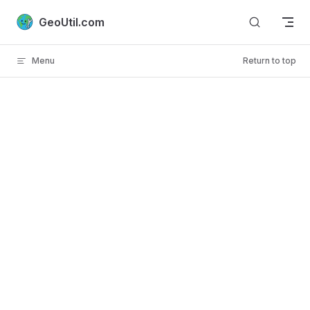
Skip to content
GeoUtil.com
Menu
Return to top