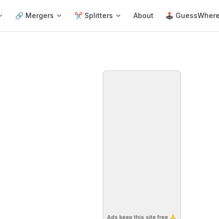
🔗 Mergers
✂️ Splitters
About
🕹 GuessWher
Ads keep this site free 🙏