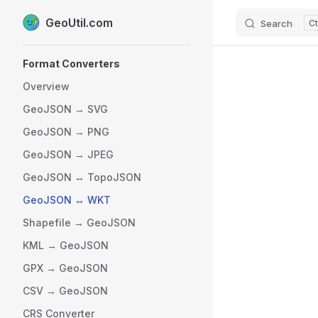
GeoUtil.com
Search
Skip to content
Sidebar Navigation
Format Converters
Overview
GeoJSON → SVG
GeoJSON → PNG
GeoJSON → JPEG
GeoJSON ↔ TopoJSON
GeoJSON ↔ WKT
Shapefile → GeoJSON
KML → GeoJSON
GPX → GeoJSON
CSV → GeoJSON
CRS Converter