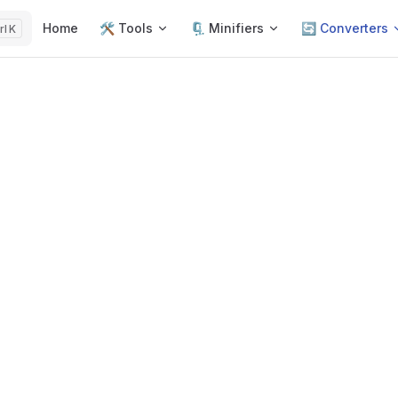
Main Navigation
Home
🛠️ Tools
🗜️ Minifiers
🔄 Converters
K