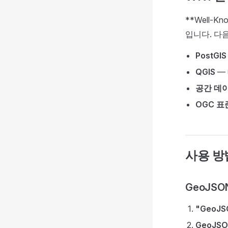
**Well-
입니다. 다
PostGIS
QGIS
— 
공간 데
OGC 표
사용 방
GeoJSO
"GeoJS
GeoJS