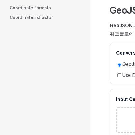
GeoJ
Coordinate Formats
Coordinate Extractor
GeoJSON
워크플로에
Convers
GeoJ
Use E
Input 