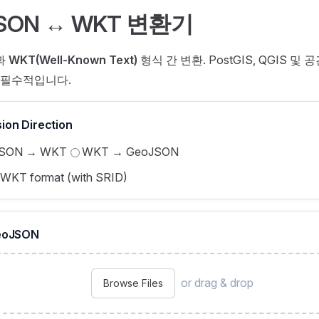
SON ↔ WKT 변환기
과
WKT(Well-Known Text)
형식 간 변환. PostGIS, QGIS 
 필수적입니다.
ion Direction
SON → WKT
WKT → GeoJSON
WKT format (with SRID)
GeoJSON
or drag & drop
Browse Files