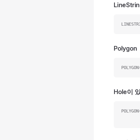
LineStri
LINESTR
Polygon
POLYGON
Hole이 있
POLYGON
       