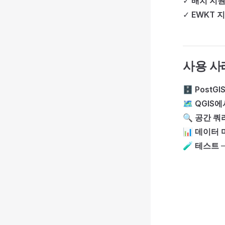
✓
배치 지
✓
EWKT 
사용 사
🗄️
PostG
🗺️
QGIS
🔍
공간 쿼
📊
데이터 
🧪
테스트