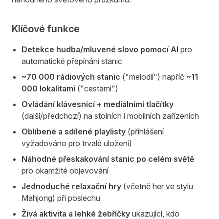
Klíčové funkce
Detekce hudba/mluvené slovo pomocí AI
pro
automatické přepínání stanic
~70 000 rádiových stanic
("melodií") napříč
~11
000 lokalitami
("cestami")
Ovládání klávesnicí + mediálními tlačítky
(další/předchozí) na stolních i mobilních zařízeních
Oblíbené a sdílené playlisty
(přihlášení
vyžadováno pro trvalé uložení)
Náhodné přeskakování stanic po celém světě
pro okamžité objevování
Jednoduché relaxační hry
(včetně her ve stylu
Mahjong) při poslechu
Živá aktivita a lehké žebříčky
ukazující, kdo