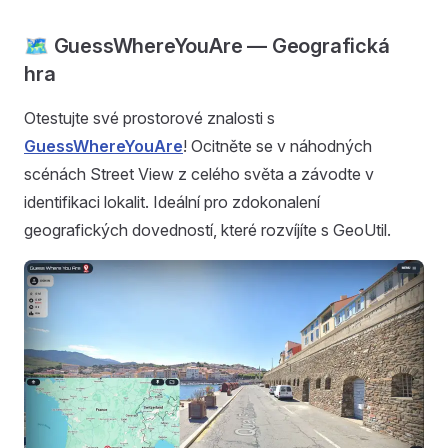
🗺️ GuessWhereYouAre — Geografická
hra
Otestujte své prostorové znalosti s
GuessWhereYouAre
! Ocitněte se v náhodných
scénách Street View z celého světa a závodte v
identifikaci lokalit. Ideální pro zdokonalení
geografických dovedností, které rozvíjíte s GeoUtil.