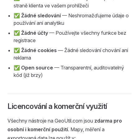
straně klienta ve vašem prohlížeči
✅
Žádné sledování
— Neshromažďujeme údaje o
používání ani analytiku
✅
Žádné účty
— Používejte všechny funkce bez
registrace
✅
Žádné cookies
— Žádné sledování chování ani
reklama
✅
Open source
— Transparentní, auditovatelný
kód (již brzy)
Licencování a komerční využití
Všechny nástroje na GeoUtil.com jsou
zdarma pro
osobní i komerční použití
. Mapy, měření a
exportovaná data lze použít v: