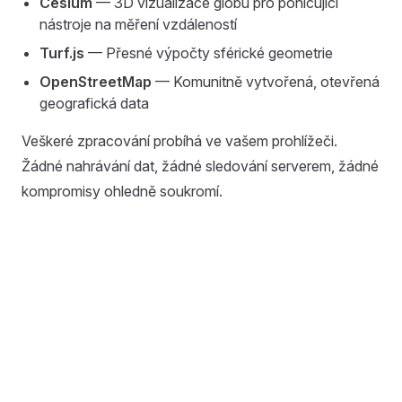
Cesium
— 3D vizualizace glóbu pro pohlcující
nástroje na měření vzdáleností
Turf.js
— Přesné výpočty sférické geometrie
OpenStreetMap
— Komunitně vytvořená, otevřená
geografická data
Veškeré zpracování probíhá ve vašem prohlížeči.
Žádné nahrávání dat, žádné sledování serverem, žádné
kompromisy ohledně soukromí.