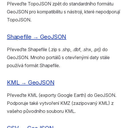
Převeďte TopoJSON zpět do standardního formátu
GeoJSON pro kompatibilitu s nástroji, které nepodporují
TopoJSON.
Shapefile → GeoJSON
Převeďte Shapefile (.zip s .shp, .dbf, .shx, .prj) do
GeoJSON. Mnoho portálů s otevřenými daty stále
používá formát Shapefile.
KML → GeoJSON
Převeďte KML (exporty Google Earth) do GeoJSON.
Podporuje také vytvoření KMZ (zazipovaný KML) z
vašeho původního souboru KML.