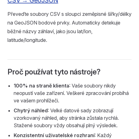
CSV → GeoJSON
Převeďte soubory CSV s sloupci zeměpisné šířky/délky
na GeoJSON bodové prvky. Automaticky detekuje
běžné názvy záhlaví, jako jsou lat/lon,
latitude/longitude.
Proč používat tyto nástroje?
100% na straně klienta
: Vaše soubory nikdy
neopustí vaše zařízení. Veškeré zpracování probíhá
ve vašem prohlížeči.
Chytrý náhled
: Velké datové sady zobrazují
vzorkovaný náhled, aby stránka zůstala rychlá.
Stažené soubory vždy obsahují plný výsledek.
Konzistentní uživatelské rozhraní
: Každý