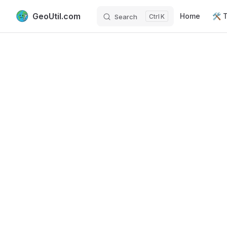
Main Navigati
GeoUtil.com
Home
🛠️ 
Search
K
Skip to content