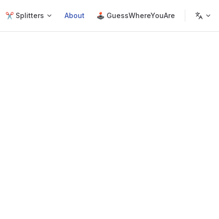
✂️ Splitters
About
🕹 GuessWhereYouAre