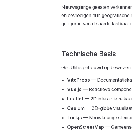
Nieuwsgierige geesten verkennen 
en bevredigen hun geografische ni
geografie van de aarde tastbaar
Technische Basis
GeoUtil is gebouwd op bewezen 
VitePress
— Documentatiekade
Vue.js
— Reactieve component
Leaflet
— 2D interactieve kaa
Cesium
— 3D-globe visualisa
Turf.js
— Nauwkeurige sferisc
OpenStreetMap
— Gemeensc