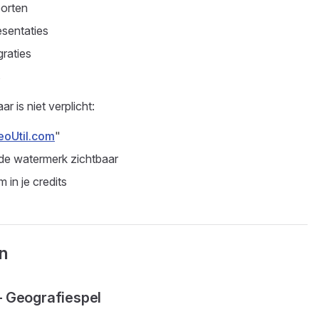
porten
esentaties
raties
s
 is niet verplicht:
eoUtil.com
"
wde watermerk zichtbaar
 in je credits
n
 Geografiespel