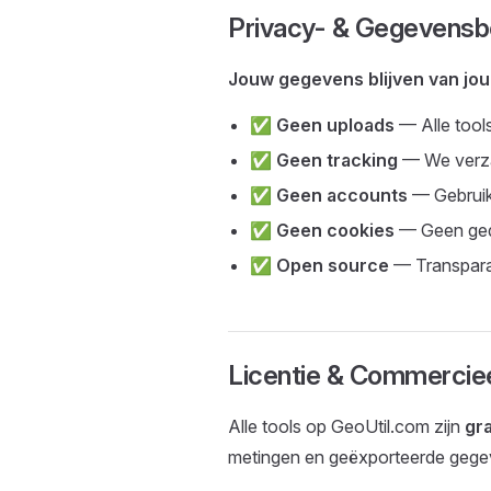
Privacy- & Gegevensb
Jouw gegevens blijven van jou
✅
Geen uploads
— Alle tools
✅
Geen tracking
— We verza
✅
Geen accounts
— Gebruik 
✅
Geen cookies
— Geen gedr
✅
Open source
— Transparan
Licentie & Commerciee
Alle tools op GeoUtil.com zijn
gr
metingen en geëxporteerde gegev