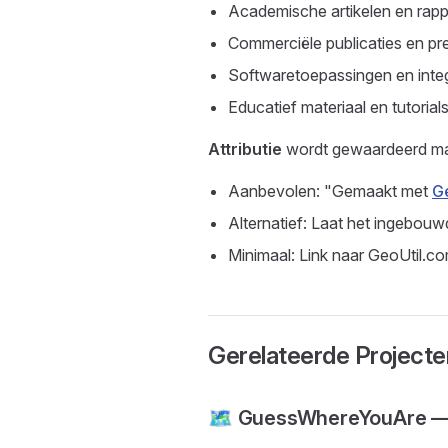
Academische artikelen en rap
Commerciële publicaties en pr
Softwaretoepassingen en integ
Educatief materiaal en tutorial
Attributie
wordt gewaardeerd maar
Aanbevolen: "Gemaakt met
G
Alternatief: Laat het ingebou
Minimaal: Link naar GeoUtil.com
Gerelateerde Projecte
🗺️ GuessWhereYouAre —