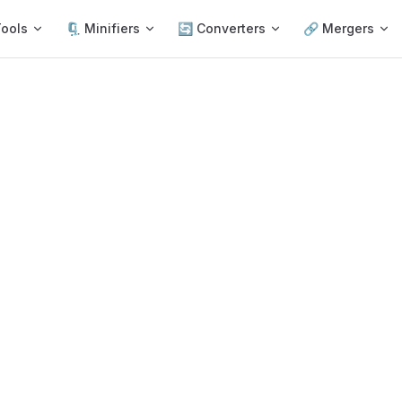
on
Tools
🗜️ Minifiers
🔄 Converters
🔗 Mergers