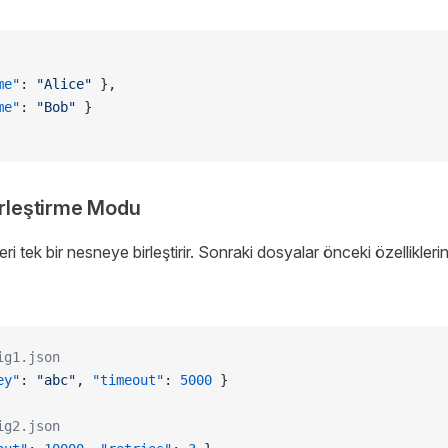
me"
: 
"Alice"
 },
me"
: 
"Bob"
 }
rleştirme Modu
i tek bir nesneye birleştirir. Sonraki dosyalar önceki özellikleri
ig1.json
ey"
: 
"abc"
, 
"timeout"
: 
5000
 }
ig2.json