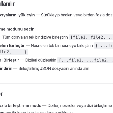
lanılır
syalarını yükleyin
— Sürükleyip bırakın veya birden fazla do
irme modunu seçin:
Tüm dosyaları tek bir diziye birleştirin
[file1, file2, .
leri Birleştir
— Nesneleri tek bir nesneye birleştirin
{ ...fi
ile2, ... }
ri Birleştir
— Dizileri düzleştirin
[...file1, ...file2, 
indirin
— Birleştirilmiş JSON dosyasını anında alın
er
azla birleştirme modu
— Diziler, nesneler veya dizi birleştirme
lem
— Bir kerede onlarca dosya yükleyin