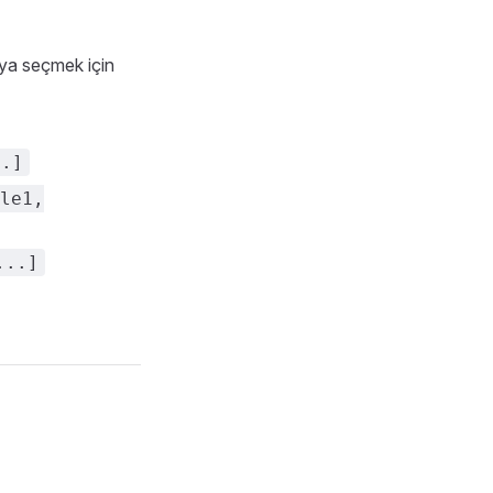
sya seçmek için
..]
le1,
...]