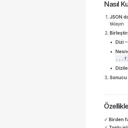
Nasıl Kul
JSON do
tıklayın
Birleşt
Dizi
— 
Nesne
...f
Dizile
Sonucu 
Özellikl
✓
Birden f
✓
Toplu iş