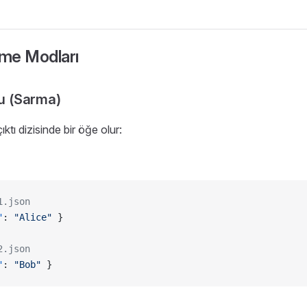
rme Modları
u (Sarma)
ktı dizisinde bir öğe olur:
1.json
"
: 
"Alice"
 }
2.json
"
: 
"Bob"
 }