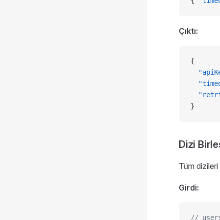
{ 
"time
Çıktı:
{
  "apiK
  "time
  "retr
}
Dizi Bir
Tüm dizileri 
Girdi:
// user