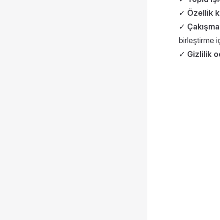
✓
Özellik 
✓
Çakışma
birleştirme i
✓
Gizlilik o