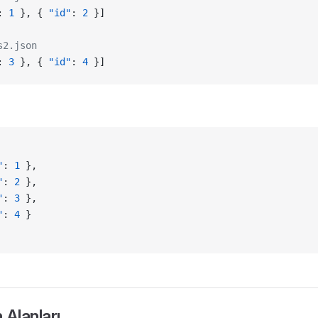
: 
1
 }, { 
"id"
: 
2
 }]
s2.json
: 
3
 }, { 
"id"
: 
4
 }]
"
: 
1
 },
"
: 
2
 },
"
: 
3
 },
"
: 
4
 }
 Alanları