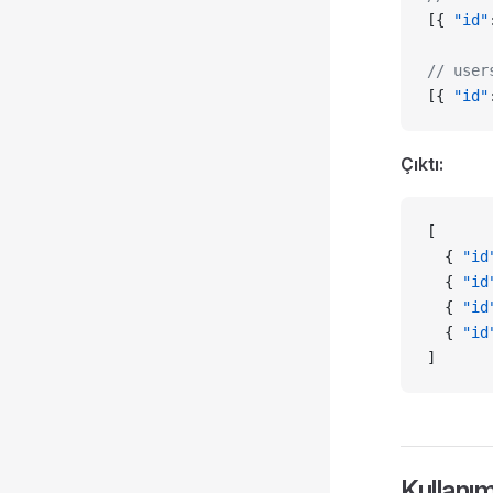
[{ 
"id"
// user
[{ 
"id"
Çıktı:
[
  { 
"id
  { 
"id
  { 
"id
  { 
"id
]
Kullanım