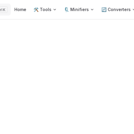
Main Navigation
Home
🛠️ Tools
🗜️ Minifiers
🔄 Converters
K