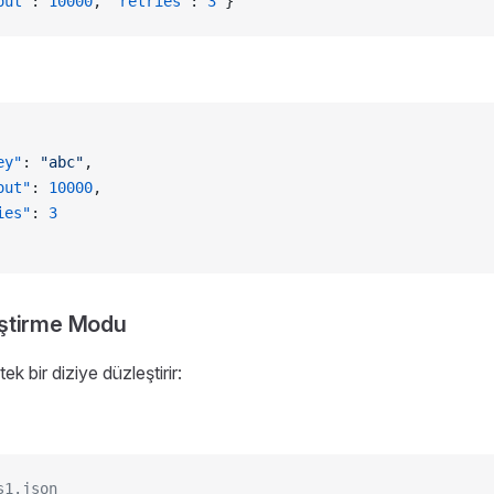
out"
: 
10000
, 
"retries"
: 
3
 }
ey"
: 
"abc"
,
out"
: 
10000
,
ies"
: 
3
leştirme Modu
tek bir diziye düzleştirir:
s1.json