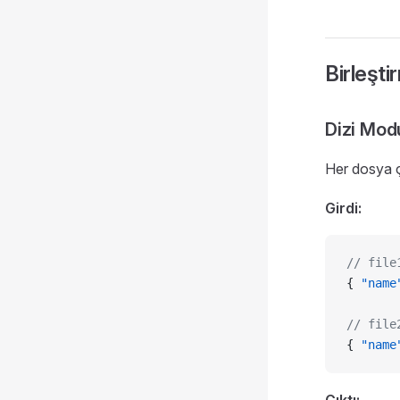
Birleşti
Dizi Mod
Her dosya çı
Girdi:
// file
{ 
"name
// file
{ 
"name