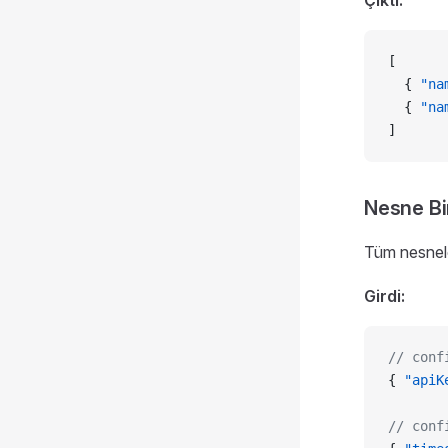
Çıktı:
[
  { 
"na
  { 
"na
]
Nesne Bi
Tüm nesneler
Girdi:
// conf
{ 
"apiK
// conf