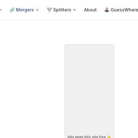
🔗 Mergers
✂️ Splitters
About
🕹 GuessWher
Ads keep this site free 🙏