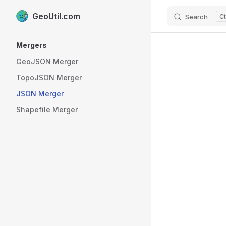
GeoUtil.com
Search
Skip to content
Sidebar Navigation
Mergers
GeoJSON Merger
TopoJSON Merger
JSON Merger
Shapefile Merger