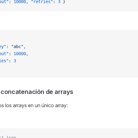
out"
: 
10000
, 
"retries"
: 
3
 }
ey"
: 
"abc"
,
out"
: 
10000
,
ies"
: 
3
concatenación de arrays
s los arrays en un único array:
s1.json