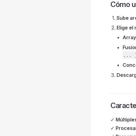
Cómo u
Sube ar
Elige el
Array
Fusio
... 
Conca
Descarg
Caracte
✓
Múltiple
✓
Procesa