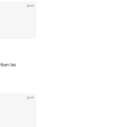
json
iben las
json