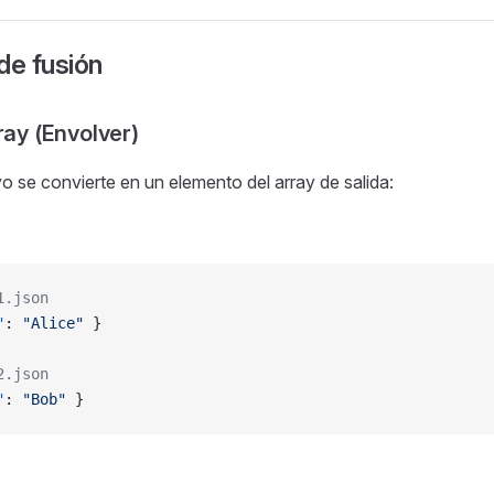
e fusión
ay (Envolver)
o se convierte en un elemento del array de salida:
1.json
"
: 
"Alice"
 }
2.json
"
: 
"Bob"
 }