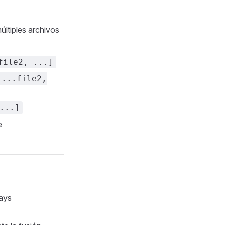
últiples archivos
file2, ...]
 ...file2,
...]
e
ays