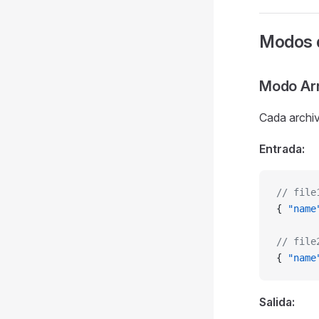
Modos d
Modo Arr
Cada archiv
Entrada:
// file
{ 
"name
// file
{ 
"name
Salida: