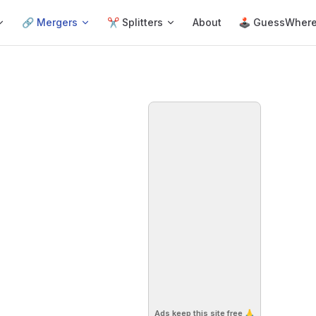
🔗 Mergers
✂️ Splitters
About
🕹 GuessWher
Ads keep this site free 🙏