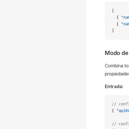
[
  { 
"na
  { 
"na
]
Modo de 
Combina tod
propiedades
Entrada:
// conf
{ 
"apiK
// conf