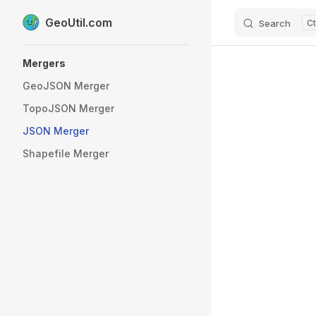
GeoUtil.com
Search
Skip to content
Sidebar Navigation
Mergers
GeoJSON Merger
TopoJSON Merger
JSON Merger
Shapefile Merger