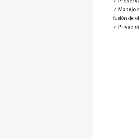
✓
Preserv
✓
Manejo d
fusión de o
✓
Privacid