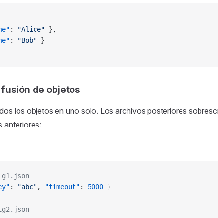
me"
: 
"Alice"
 },
me"
: 
"Bob"
 }
fusión de objetos
os los objetos en uno solo. Los archivos posteriores sobrescr
 anteriores:
ig1.json
ey"
: 
"abc"
, 
"timeout"
: 
5000
 }
ig2.json