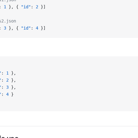
: 
1
 }, { 
"id"
: 
2
 }]
s2.json
: 
3
 }, { 
"id"
: 
4
 }]
"
: 
1
 },
"
: 
2
 },
"
: 
3
 },
"
: 
4
 }