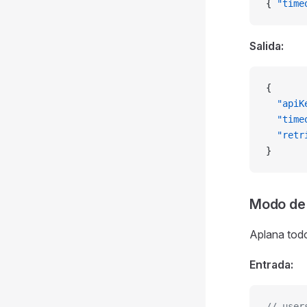
{ 
"time
Salida:
{
  "apiK
  "time
  "retr
}
Modo de 
Aplana todo
Entrada:
// user