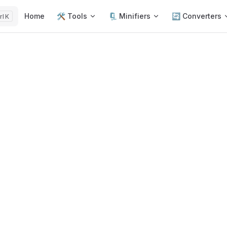
Main Navigation
Home
🛠️ Tools
🗜️ Minifiers
🔄 Converters
K