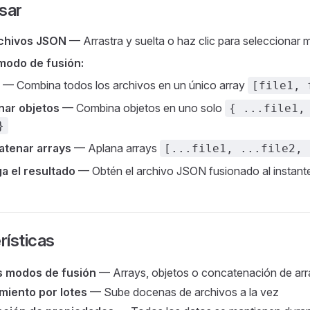
sar
chivos JSON
— Arrastra y suelta o haz clic para seleccionar m
 modo de fusión:
— Combina todos los archivos en un único array
[file1, 
nar objetos
— Combina objetos en uno solo
{ ...file1,
}
tenar arrays
— Aplana arrays
[...file1, ...file2, 
a el resultado
— Obtén el archivo JSON fusionado al instant
rísticas
s modos de fusión
— Arrays, objetos o concatenación de arr
miento por lotes
— Sube docenas de archivos a la vez