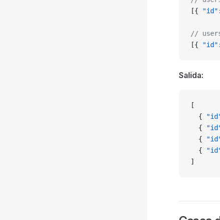
[{ 
"id"
// user
[{ 
"id"
Salida:
[
  { 
"id
  { 
"id
  { 
"id
  { 
"id
]