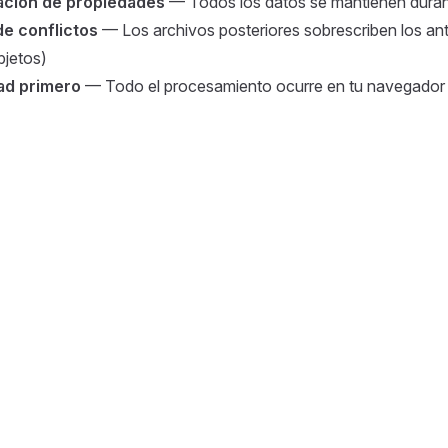
ación de propiedades
— Todos los datos se mantienen durant
e conflictos
— Los archivos posteriores sobrescriben los ante
bjetos)
ad primero
— Todo el procesamiento ocurre en tu navegador