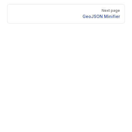
Pager
Next page
GeoJSON Minifier