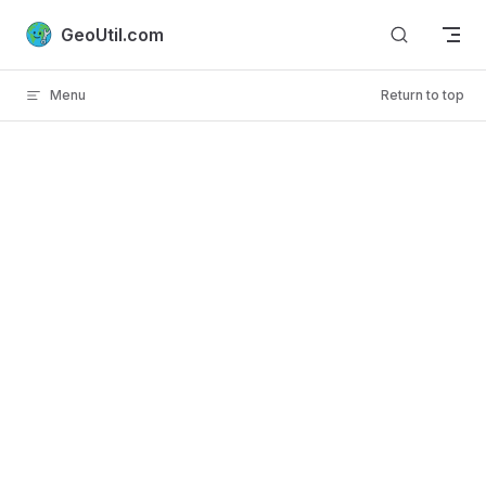
Skip to content
GeoUtil.com
Menu
Return to top