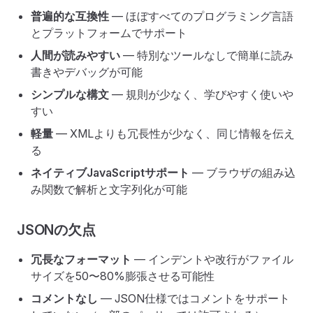
普遍的な互換性
— ほぼすべてのプログラミング言語
とプラットフォームでサポート
人間が読みやすい
— 特別なツールなしで簡単に読み
書きやデバッグが可能
シンプルな構文
— 規則が少なく、学びやすく使いや
すい
軽量
— XMLよりも冗長性が少なく、同じ情報を伝え
る
ネイティブJavaScriptサポート
— ブラウザの組み込
み関数で解析と文字列化が可能
JSONの欠点
冗長なフォーマット
— インデントや改行がファイル
サイズを50〜80%膨張させる可能性
コメントなし
— JSON仕様ではコメントをサポート