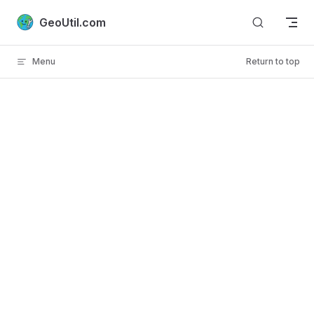
Skip to content
GeoUtil.com
Menu
Return to top