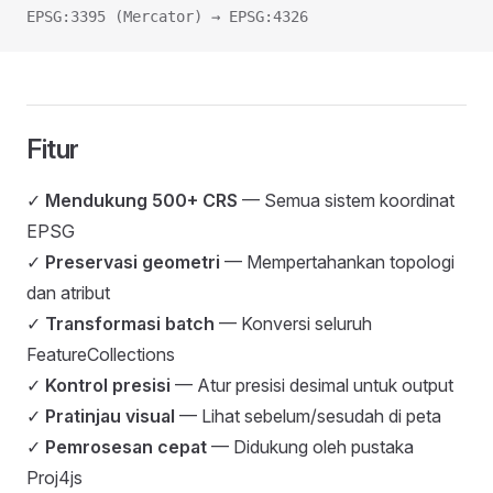
EPSG:3395 (Mercator) → EPSG:4326
Fitur
✓
Mendukung 500+ CRS
— Semua sistem koordinat
EPSG
✓
Preservasi geometri
— Mempertahankan topologi
dan atribut
✓
Transformasi batch
— Konversi seluruh
FeatureCollections
✓
Kontrol presisi
— Atur presisi desimal untuk output
✓
Pratinjau visual
— Lihat sebelum/sesudah di peta
✓
Pemrosesan cepat
— Didukung oleh pustaka
Proj4js