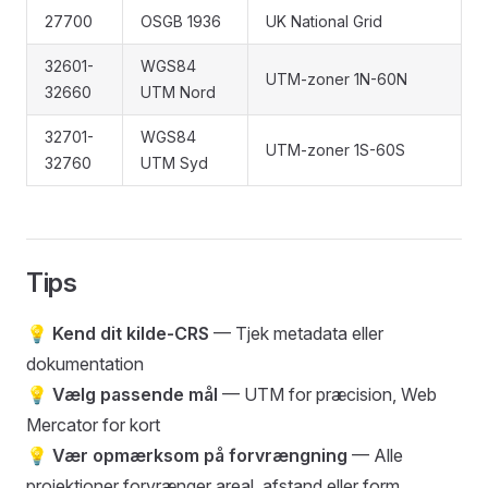
27700
OSGB 1936
UK National Grid
32601-
WGS84
UTM-zoner 1N-60N
32660
UTM Nord
32701-
WGS84
UTM-zoner 1S-60S
32760
UTM Syd
Tips
💡
Kend dit kilde-CRS
— Tjek metadata eller
dokumentation
💡
Vælg passende mål
— UTM for præcision, Web
Mercator for kort
💡
Vær opmærksom på forvrængning
— Alle
projektioner forvrænger areal, afstand eller form