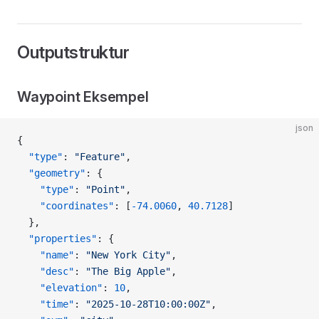
Outputstruktur
Waypoint Eksempel
json
{
  "type"
: 
"Feature"
,
  "geometry"
: {
    "type"
: 
"Point"
,
    "coordinates"
: [
-74.0060
, 
40.7128
]
  },
  "properties"
: {
    "name"
: 
"New York City"
,
    "desc"
: 
"The Big Apple"
,
    "elevation"
: 
10
,
    "time"
: 
"2025-10-28T10:00:00Z"
,