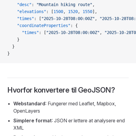
    "desc"
: 
"Mountain hiking route"
,
    "elevations"
: [
1500
, 
1520
, 
1550
],
    "times"
: [
"2025-10-28T08:00:00Z"
, 
"2025-10-28T08
    "coordinateProperties"
: {
      "times"
: [
"2025-10-28T08:00:00Z"
, 
"2025-10-28T0
    }
  }
}
Hvorfor konvertere til GeoJSON?
Webstandard
: Fungerer med Leaflet, Mapbox,
OpenLayers
Simplere format
: JSON er lettere at analysere end
XML