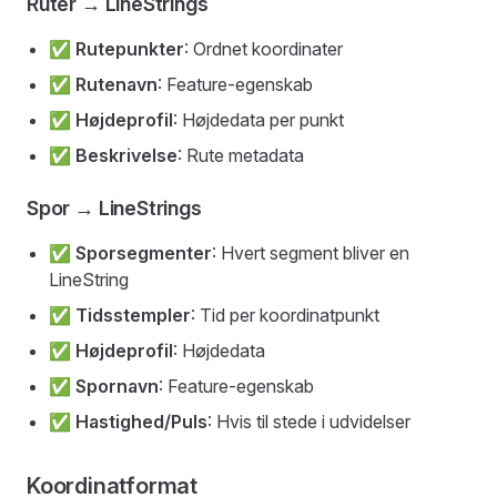
Ruter → LineStrings
✅
Rutepunkter
: Ordnet koordinater
✅
Rutenavn
: Feature-egenskab
✅
Højdeprofil
: Højdedata per punkt
✅
Beskrivelse
: Rute metadata
Spor → LineStrings
✅
Sporsegmenter
: Hvert segment bliver en
LineString
✅
Tidsstempler
: Tid per koordinatpunkt
✅
Højdeprofil
: Højdedata
✅
Spornavn
: Feature-egenskab
✅
Hastighed/Puls
: Hvis til stede i udvidelser
Koordinatformat