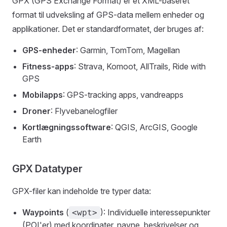
GPX (GPS Exchange Format) er et XML-baseret
format til udveksling af GPS-data mellem enheder og
applikationer. Det er standardformatet, der bruges af:
GPS-enheder
: Garmin, TomTom, Magellan
Fitness-apps
: Strava, Komoot, AllTrails, Ride with
GPS
Mobilapps
: GPS-tracking apps, vandreapps
Droner
: Flyvebanelogfiler
Kortlægningssoftware
: QGIS, ArcGIS, Google
Earth
GPX Datatyper
GPX-filer kan indeholde tre typer data:
Waypoints
(
): Individuelle interessepunkter
<wpt>
(POI'er) med koordinater, navne, beskrivelser og