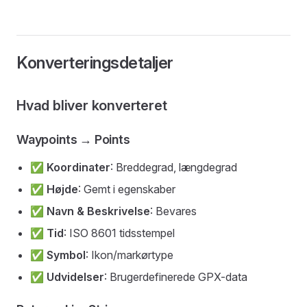
Konverteringsdetaljer
Hvad bliver konverteret
Waypoints → Points
✅
Koordinater
: Breddegrad, længdegrad
✅
Højde
: Gemt i egenskaber
✅
Navn & Beskrivelse
: Bevares
✅
Tid
: ISO 8601 tidsstempel
✅
Symbol
: Ikon/markørtype
✅
Udvidelser
: Brugerdefinerede GPX-data