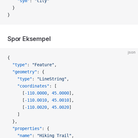
    "sym"
: 
"city"
  }
}
Spor Eksempel
json
{
  "type"
: 
"Feature"
,
  "geometry"
: {
    "type"
: 
"LineString"
,
    "coordinates"
: [
      [
-110.0000
, 
45.0000
],
      [
-110.0010
, 
45.0010
],
      [
-110.0020
, 
45.0020
]
    ]
  },
  "properties"
: {
    "name"
: 
"Hiking Trail"
,