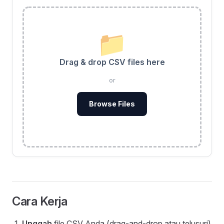
📁
Drag & drop CSV files here
or
Browse Files
Cara Kerja
Unggah
file CSV Anda (drag-and-drop atau telusuri)