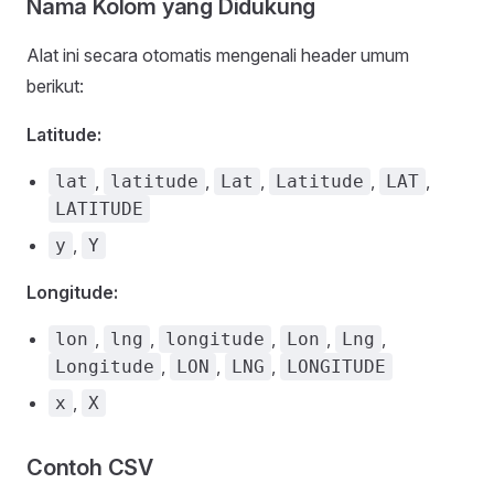
Nama Kolom yang Didukung
Alat ini secara otomatis mengenali header umum
berikut:
Latitude:
,
,
,
,
,
lat
latitude
Lat
Latitude
LAT
LATITUDE
,
y
Y
Longitude:
,
,
,
,
,
lon
lng
longitude
Lon
Lng
,
,
,
Longitude
LON
LNG
LONGITUDE
,
x
X
Contoh CSV