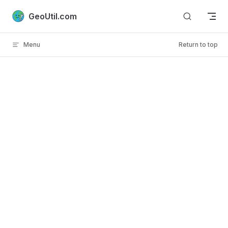
Skip to content
GeoUtil.com
Menu
Return to top