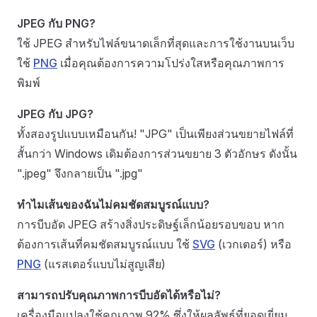
JPEG กับ PNG?
ใช้ JPEG สำหรับไฟล์ขนาดเล็กที่สุดและการใช้งานบนเว็บ
ใช้
PNG
เมื่อคุณต้องการความโปร่งใสหรือคุณภาพการ
พิมพ์
JPEG กับ JPG?
ทั้งสองรูปแบบเหมือนกัน! "JPG" เป็นเพียงส่วนขยายไฟล์ที่
สั้นกว่า Windows เดิมต้องการส่วนขยาย 3 ตัวอักษร ดังนั้น
".jpeg" จึงกลายเป็น ".jpg"
ทำไมเส้นของฉันไม่คมชัดสมบูรณ์แบบ?
การบีบอัด JPEG สร้างสิ่งประดิษฐ์เล็กน้อยรอบขอบ หาก
ต้องการเส้นที่คมชัดสมบูรณ์แบบ ใช้
SVG
(เวกเตอร์) หรือ
PNG
(แรสเตอร์แบบไม่สูญเสีย)
สามารถปรับคุณภาพการบีบอัดได้หรือไม่?
เครื่องมือแปลงใช้คุณภาพ 92% ซึ่งให้ผลลัพธ์ที่ยอดเยี่ยม