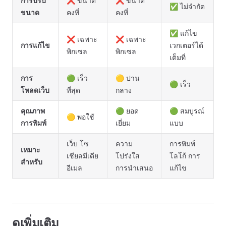
การปรับ
❌ ขนาด
❌ ขนาด
✅ ไม่จำกัด
ขนาด
คงที่
คงที่
✅ แก้ไข
❌ เฉพาะ
❌ เฉพาะ
การแก้ไข
เวกเตอร์ได้
พิกเซล
พิกเซล
เต็มที่
การ
🟢 เร็ว
🟡 ปาน
🟢 เร็ว
โหลดเว็บ
ที่สุด
กลาง
คุณภาพ
🟢 ยอด
🟢 สมบูรณ์
🟡 พอใช้
การพิมพ์
เยี่ยม
แบบ
เว็บ โซ
ความ
การพิมพ์
เหมาะ
เชียลมีเดีย
โปร่งใส
โลโก้ การ
สำหรับ
อีเมล
การนำเสนอ
แก้ไข
ดูเพิ่มเติม