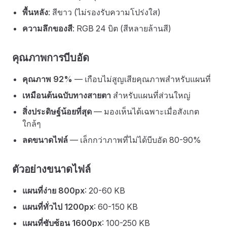
พื้นหลัง
: สีขาว (ไม่รองรับความโปร่งใส)
ความลึกของสี
: RGB 24 บิต (สีหลายล้านสี)
คุณภาพการบีบอัด
คุณภาพ 92%
— เกือบไม่สูญเสียคุณภาพสำหรับแผนที่
เหมือนต้นฉบับทางสายตา
สำหรับแผนที่ส่วนใหญ่
สิ่งประดิษฐ์น้อยที่สุด
— มองเห็นได้เฉพาะเมื่อสังเกต
ใกล้ๆ
ลดขนาดไฟล์
— เล็กกว่าภาพที่ไม่ได้บีบอัด 80-90%
ตัวอย่างขนาดไฟล์
แผนที่ง่าย 800px
: 20-60 KB
แผนที่ทั่วไป 1200px
: 60-150 KB
แผนที่ซับซ้อน 1600px
: 100-250 KB