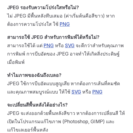
JPEG รองรับความโปร่งใสหรือไม่?
ไม่ JPEG มีพื้นหลังทึบเสมอ (ค่าเริ่มต้นคือสีขาว) หาก
ต้องการความโปร่งใส ใช้
PNG
สามารถใช้ JPEG สำหรับการพิมพ์ได้หรือไม่?
สามารถใช้ได้ แต่
PNG
หรือ
SVG
จะดีกว่าสำหรับคุณภาพ
การพิมพ์ การบีบอัดของ JPEG อาจทำให้เกิดสิ่งประดิษฐ์
เมื่อพิมพ์
ทำไมภาพของฉันถึงเบลอ?
JPEG ใช้การบีบอัดแบบสูญเสีย หากต้องการเส้นที่คมชัด
และคุณภาพสมบูรณ์แบบ ให้ใช้
SVG
หรือ
PNG
จะเปลี่ยนสีพื้นหลังได้อย่างไร?
JPEG จะส่งออกด้วยพื้นหลังสีขาว หากต้องการเปลี่ยนสี ให้
เปิดในโปรแกรมแก้ไขภาพ (Photoshop, GIMP) และ
แก้ไขเลเยอร์พื้นหลัง