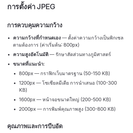
การตั้งค่า JPEG
การควบคุมความกว้าง
ความกว้างที่กำหนดเอง
— ตั้งค่าความกว้างเป็นพิกเซล
ตามต้องการ (ค่าเริ่มต้น: 800px)
ความสูงอัตโนมัติ
— รักษาสัดส่วนทางภูมิศาสตร์
ขนาดที่แนะนำ:
800px — กราฟิกเว็บมาตรฐาน (50-150 KB)
1200px — โซเชียลมีเดีย การนำเสนอ (100-300
KB)
1600px — หน้าจอขนาดใหญ่ (200-500 KB)
2000px — การพิมพ์คุณภาพสูง (300-800 KB)
คุณภาพและการบีบอัด