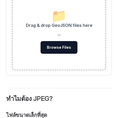
📁
Drag & drop GeoJSON files here
or
Browse Files
ทำไมต้อง JPEG?
ไฟล์ขนาดเล็กที่สุด