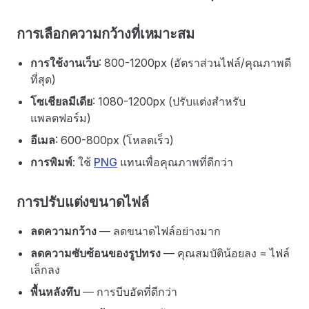
การเลือกความกว้างที่เหมาะสม
การใช้งานเว็บ
: 800-1200px (อัตราส่วนไฟล์/คุณภาพดี
ที่สุด)
โซเชียลมีเดีย
: 1080-1200px (ปรับแต่งสำหรับ
แพลตฟอร์ม)
อีเมล
: 600-800px (โหลดเร็ว)
การพิมพ์
: ใช้
PNG
แทนเพื่อคุณภาพที่ดีกว่า
การปรับแต่งขนาดไฟล์
ลดความกว้าง
— ลดขนาดไฟล์อย่างมาก
ลดความซับซ้อนของรูปทรง
— คุณสมบัติน้อยลง = ไฟล์
เล็กลง
พื้นหลังทึบ
— การบีบอัดที่ดีกว่า