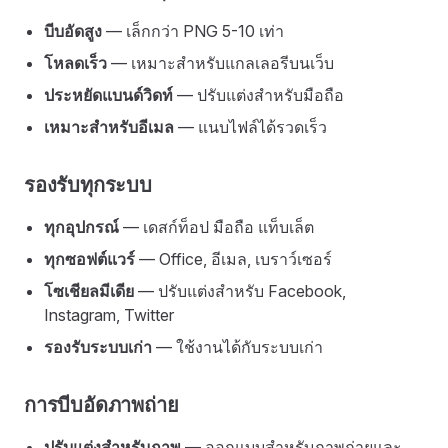
บีบอัดสูง
— เล็กกว่า PNG 5-10 เท่า
โหลดเร็ว
— เหมาะสำหรับแกลเลอรีบนเว็บ
ประหยัดแบนด์วิดท์
— ปรับแต่งสำหรับมือถือ
เหมาะสำหรับอีเมล
— แนบไฟล์ได้รวดเร็ว
รองรับทุกระบบ
ทุกอุปกรณ์
— เดสก์ท็อป มือถือ แท็บเล็ต
ทุกซอฟต์แวร์
— Office, อีเมล, เบราว์เซอร์
โซเชียลมีเดีย
— ปรับแต่งสำหรับ Facebook,
Instagram, Twitter
รองรับระบบเก่า
— ใช้งานได้กับระบบเก่า
การบีบอัดภาพถ่าย
ปรับแต่งสำหรับภาพ
— ออกแบบสำหรับภาพถ่ายและ