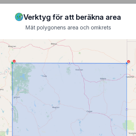
on
Tools
🗜️ Minifiers
🔄 Converters
🔗 Mergers
Verktyg för att beräkna area
Mät polygonens area och omkrets