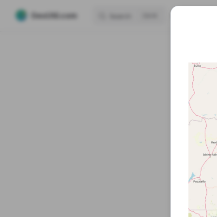
Main Navigati
GeoUtil.com
Home
🛠️ 
Search
K
Skip to content