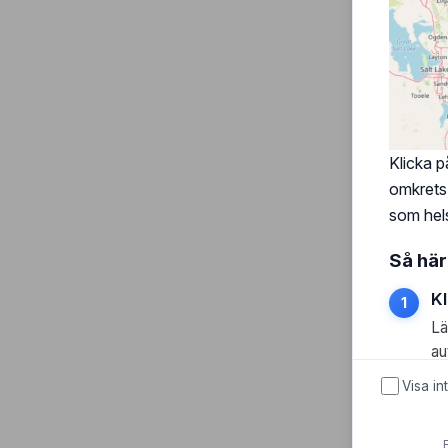
Klicka p
omkrets.
som hels
Så här
Kl
Lä
au
Visa in