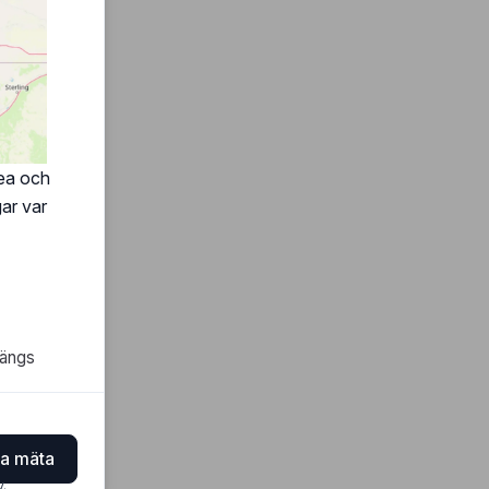
rea och
ar var
tängs
ja mäta
y
.