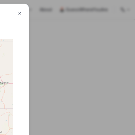
✂️ Splitters
About
🕹 GuessWhereYouAre
×