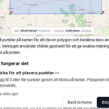
å punkter på kartan för att rita en polygon och beräkna dess a
 Verktyget använder sfärisk geometri för att ge exakta mätning
t på jorden.
 fungerar det
icka för att placera punkter —
gg till 3 eller fler punkter genom att klicka på kartan. Polygonen s
tomatiskt.
te detta igen
Back to home
Bör
By entering this site, you are accepting our
terms of use
and
privacy polic