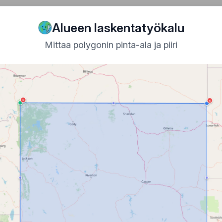
on
Tools
🗜️ Minifiers
🔄 Converters
🔗 Mergers
Alueen laskentatyökalu
Mittaa polygonin pinta-ala ja piiri