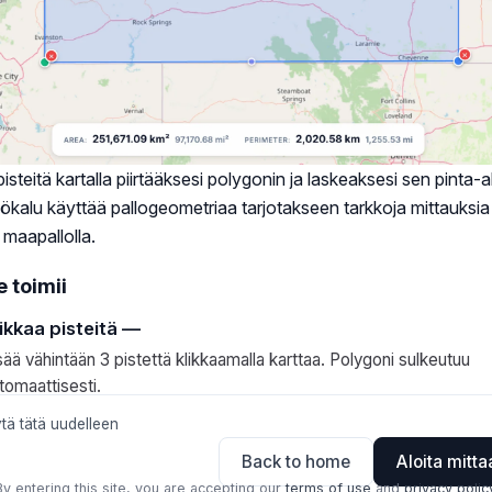
pisteitä kartalla piirtääksesi polygonin ja laskeaksesi sen pinta-a
Työkalu käyttää pallogeometriaa tarjotakseen tarkkoja mittauksi
maapallolla.
e toimii
ikkaa pisteitä —
sää vähintään 3 pistettä klikkaamalla karttaa. Polygoni sulkeutuu
tomaattisesti.
tä tätä uudelleen
Back to home
Aloita mitt
By entering this site, you are accepting our
terms of use
and
privacy polic