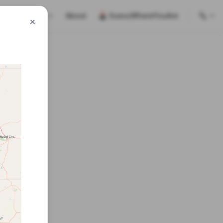
✂️ Splitters
About
🕹 GuessWhereYouAre
×