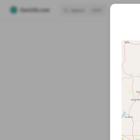
Main Navigati
GeoUtil.com
Home
🛠️ 
Search
K
Skip to content