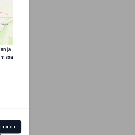
lan ja
a missä
aaminen
y
.