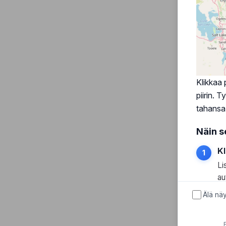
Klikkaa 
piirin. 
tahansa 
Näin s
Kl
Li
au
Älä näy