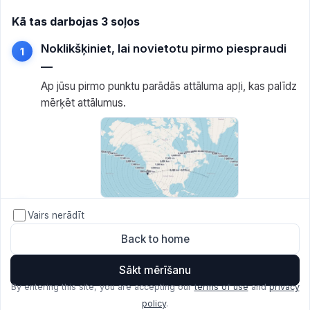
Kā tas darbojas 3 soļos
Noklikšķiniet, lai novietotu pirmo piespraudi
—
Ap jūsu pirmo punktu parādās attāluma apļi, kas palīdz
mērķēt attālumus.
Noklikšķiniet uz otro vietu —
Vairs nerādīt
Skatiet lielā loka attālumu un taisnās līnijas attālumu
Back to home
caur Zemi.
Sākt mērīšanu
By entering this site, you are accepting our
terms of use
and
privacy
policy
.