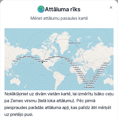
×
Skip to content
GeoUtil.com
Attāluma rīks
Mēriet attālumu pasaules kartē
Noklikšķiniet uz divām vietām kartē, lai izmērītu īsāko ceļu
pa Zemes virsmu (lielā loka attālumu). Pēc pirmā
piespraudes parādās attāluma apļi, kas palīdz ātri mērķēt
uz pretējo pusi.