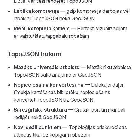
D3.js, var tieši renderēt TopoJSON
Labāka kompresija
— gzip kompresija darbojas vēl
labāk ar TopoJSON nekā GeoJSON
Ideāli koropleta kartēm
— Perfekti vizualizācijām
ar valstu/štatu/apgabalu robežām
TopoJSON trūkumi
Mazāks universāls atbalsts
— Mazāk rīku atbalsta
TopoJSON salīdzinājumā ar GeoJSON
Nepieciešama konvertēšana
— Lielākajai daļai
tīmekļa kartēšanas bibliotēku nepieciešams
konvertēt TopoJSON uz GeoJSON
Sarežģītāka struktūra
— Grūtāk lasīt un manuāli
rediģēt nekā GeoJSON
Nav ideāli punktiem
— Topoloģijas priekšrocības
attiecas tikai uz kopīgām robežām