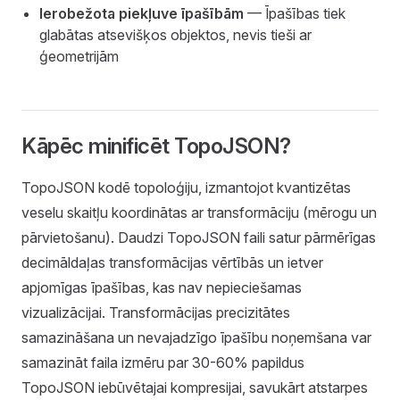
Ierobežota piekļuve īpašībām
— Īpašības tiek
glabātas atsevišķos objektos, nevis tieši ar
ģeometrijām
Kāpēc minificēt TopoJSON?
TopoJSON kodē topoloģiju, izmantojot kvantizētas
veselu skaitļu koordinātas ar transformāciju (mērogu un
pārvietošanu). Daudzi TopoJSON faili satur pārmērīgas
decimāldaļas transformācijas vērtībās un ietver
apjomīgas īpašības, kas nav nepieciešamas
vizualizācijai. Transformācijas precizitātes
samazināšana un nevajadzīgo īpašību noņemšana var
samazināt faila izmēru par 30-60% papildus
TopoJSON iebūvētajai kompresijai, savukārt atstarpes