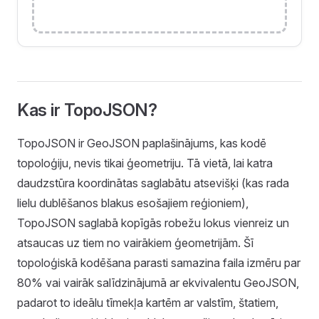
Kas ir TopoJSON?
TopoJSON ir GeoJSON paplašinājums, kas kodē
topoloģiju, nevis tikai ģeometriju. Tā vietā, lai katra
daudzstūra koordinātas saglabātu atsevišķi (kas rada
lielu dublēšanos blakus esošajiem reģioniem),
TopoJSON saglabā kopīgās robežu lokus vienreiz un
atsaucas uz tiem no vairākiem ģeometrijām. Šī
topoloģiskā kodēšana parasti samazina faila izmēru par
80% vai vairāk salīdzinājumā ar ekvivalentu GeoJSON,
padarot to ideālu tīmekļa kartēm ar valstīm, štatiem,