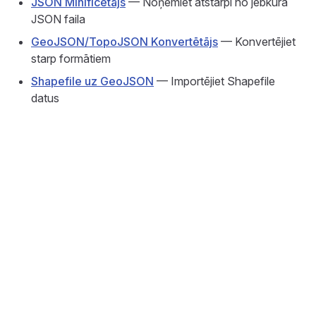
JSON Minificētājs
— Noņemiet atstarpi no jebkura
JSON faila
GeoJSON/TopoJSON Konvertētājs
— Konvertējiet
starp formātiem
Shapefile uz GeoJSON
— Importējiet Shapefile
datus