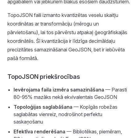
apgabaliem vai jebkuriem blakus esošiem daudzstūriem.
TopoJSON faili izmanto kvantizētas veselu skaitļu
koordinātas ar transformāciju (mērogu un
pārvietošanu), lai tos pārvērstu atpakaļ ģeogrāfiskajās
koordinātēs. Šī kvantizācija ir līdzīga decimāldaļu
precizitātes samazināšanai GeoJSON, bet ir iebūvēta
pašā formātā.
TopoJSON priekšrocības
Ievērojama faila izmēra samazināšana
— Parasti
80-95% mazāks nekā ekvivalentais GeoJSON
Topoloģijas saglabāšana
— Kopīgās robežas
saglabātas vienreiz, nodrošinot perfektu
saskaņošanu
Efektīva renderēšana
— Bibliotēkas, piemēram,