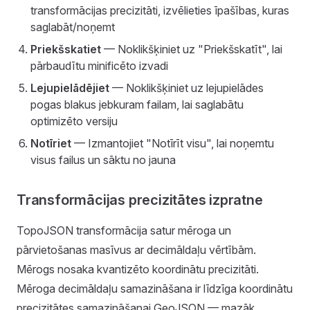
transformācijas precizitāti, izvēlieties īpašības, kuras
saglabāt/noņemt
Priekšskatiet
— Noklikšķiniet uz "Priekšskatīt", lai
pārbaudītu minificēto izvadi
Lejupielādējiet
— Noklikšķiniet uz lejupielādes
pogas blakus jebkuram failam, lai saglabātu
optimizēto versiju
Notīriet
— Izmantojiet "Notīrīt visu", lai noņemtu
visus failus un sāktu no jauna
Transformācijas precizitātes izpratne
TopoJSON transformācija satur mēroga un
pārvietošanas masīvus ar decimāldaļu vērtībām.
Mērogs nosaka kvantizēto koordinātu precizitāti.
Mēroga decimāldaļu samazināšana ir līdzīga koordinātu
precizitātes samazināšanai GeoJSON — mazāk