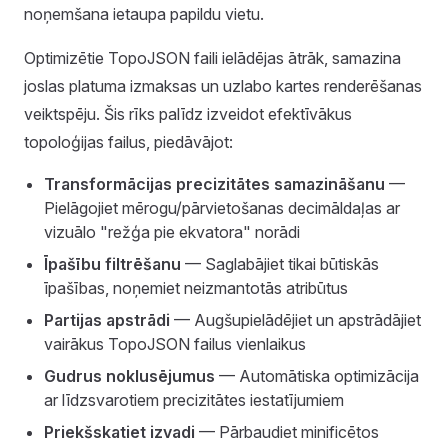
noņemšana ietaupa papildu vietu.
Optimizētie TopoJSON faili ielādējas ātrāk, samazina
joslas platuma izmaksas un uzlabo kartes renderēšanas
veiktspēju. Šis rīks palīdz izveidot efektīvākus
topoloģijas failus, piedāvājot:
Transformācijas precizitātes samazināšanu
—
Pielāgojiet mērogu/pārvietošanas decimāldaļas ar
vizuālo "režģa pie ekvatora" norādi
Īpašību filtrēšanu
— Saglabājiet tikai būtiskās
īpašības, noņemiet neizmantotās atribūtus
Partijas apstrādi
— Augšupielādējiet un apstrādājiet
vairākus TopoJSON failus vienlaikus
Gudrus noklusējumus
— Automātiska optimizācija
ar līdzsvarotiem precizitātes iestatījumiem
Priekšskatiet izvadi
— Pārbaudiet minificētos