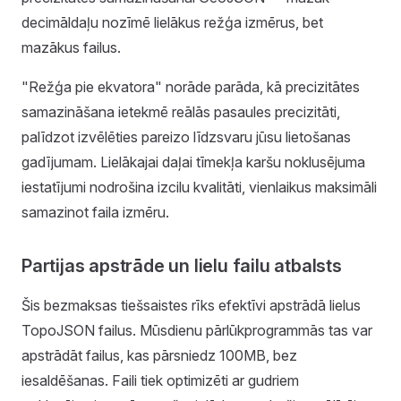
decimāldaļu nozīmē lielākus režģa izmērus, bet
mazākus failus.
"Režģa pie ekvatora" norāde parāda, kā precizitātes
samazināšana ietekmē reālās pasaules precizitāti,
palīdzot izvēlēties pareizo līdzsvaru jūsu lietošanas
gadījumam. Lielākajai daļai tīmekļa karšu noklusējuma
iestatījumi nodrošina izcilu kvalitāti, vienlaikus maksimāli
samazinot faila izmēru.
Partijas apstrāde un lielu failu atbalsts
Šis bezmaksas tiešsaistes rīks efektīvi apstrādā lielus
TopoJSON failus. Mūsdienu pārlūkprogrammās tas var
apstrādāt failus, kas pārsniedz 100MB, bez
iesaldēšanas. Faili tiek optimizēti ar gudriem