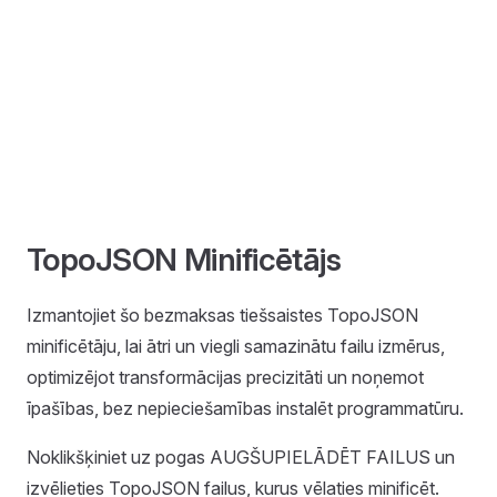
TopoJSON Minificētājs
Izmantojiet šo bezmaksas tiešsaistes TopoJSON
minificētāju, lai ātri un viegli samazinātu failu izmērus,
optimizējot transformācijas precizitāti un noņemot
īpašības, bez nepieciešamības instalēt programmatūru.
Noklikšķiniet uz pogas AUGŠUPIELĀDĒT FAILUS un
izvēlieties TopoJSON failus, kurus vēlaties minificēt.