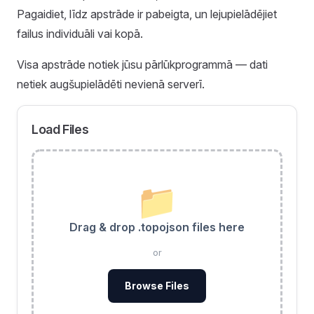
Pagaidiet, līdz apstrāde ir pabeigta, un lejupielādējiet
failus individuāli vai kopā.
Visa apstrāde notiek jūsu pārlūkprogrammā — dati
netiek augšupielādēti nevienā serverī.
Load Files
📁
Drag & drop .topojson files here
or
Browse Files