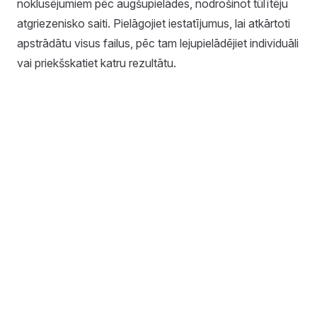
noklusējumiem pēc augšupielādes, nodrošinot tūlītēju
atgriezenisko saiti. Pielāgojiet iestatījumus, lai atkārtoti
apstrādātu visus failus, pēc tam lejupielādējiet individuāli
vai priekšskatiet katru rezultātu.