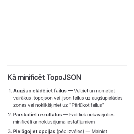
Kā minificēt TopoJSON
Augšupielādējiet failus
— Velciet un nometiet
vairākus .topojson vai .json failus uz augšupielādes
zonas vai noklikšķiniet uz "Pārlūkot failus"
Pārskatiet rezultātus
— Faili tiek nekavējoties
minificēti ar noklusējuma iestatījumiem
Pielāgojiet opcijas
(pēc izvēles) — Mainiet