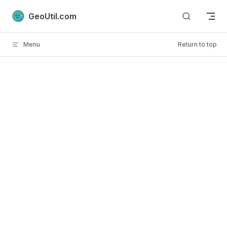
Skip to content
GeoUtil.com
Menu
Return to top