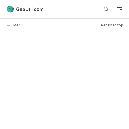
Skip to content
GeoUtil.com
Menu
Return to top