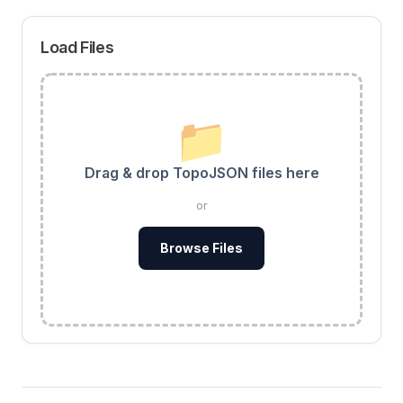
Load Files
📁
Drag & drop TopoJSON files here
or
Browse Files