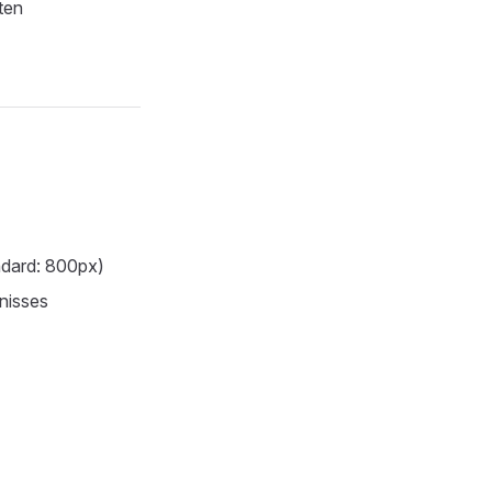
ten
ndard: 800px)
nisses