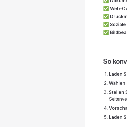
✅
Dokum
✅
Web-Ov
✅
Druckma
✅
Soziale
✅
Bildbea
So konv
Laden S
Wählen 
Stellen 
Seitenve
Vorsch
Laden S