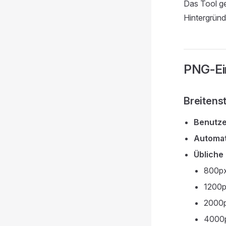
Das Tool ge
Hintergründ
PNG-Ein
Breitens
Benutze
Automa
Übliche
800px
1200p
2000p
4000p