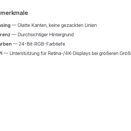
tsmerkmale
asing
— Glatte Kanten, keine gezackten Linien
renz
— Durchsichtiger Hintergrund
arben
— 24-Bit-RGB-Farbtiefe
I
— Unterstützung für Retina-/4K-Displays bei größeren Grö