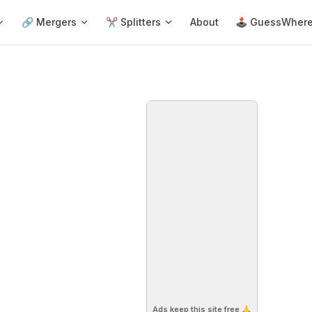
🔗 Mergers
✂️ Splitters
About
🕹 GuessWher
Ads keep this site free 🙏