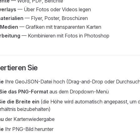
ente
— Word, PDF, Berichte
erlays
— Über Fotos oder Videos legen
terialien
— Flyer, Poster, Broschüren
 Medien
— Grafiken mit transparenten Karten
rbeitung
— Kombinieren mit Fotos in Photoshop
ertieren Sie
ie
Ihre GeoJSON-Datei hoch (Drag-and-Drop oder Durchsuc
Sie das PNG-Format
aus dem Dropdown-Menü
Sie die Breite ein
(die Höhe wird automatisch angepasst, um 
rhältnis beizubehalten)
au
der Kartenwiedergabe
ie
Ihr PNG-Bild herunter