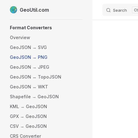
GeoUtil.com
Search
Skip to content
Sidebar Navigation
Format Converters
Overview
GeoJSON → SVG
GeoJSON → PNG
GeoJSON → JPEG
GeoJSON ↔ TopoJSON
GeoJSON ↔ WKT
Shapefile → GeoJSON
KML → GeoJSON
GPX → GeoJSON
CSV → GeoJSON
CRS Converter