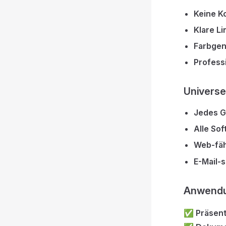
Keine K
Klare Li
Farbgen
Professi
Universel
Jedes G
Alle So
Web-fäh
E-Mail-s
Anwendu
✅
Präsent