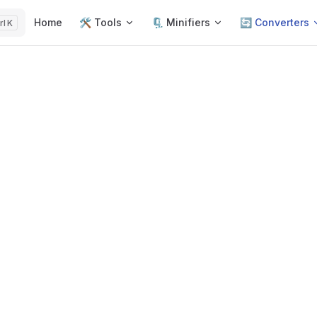
Main Navigation
Home
🛠️ Tools
🗜️ Minifiers
🔄 Converters
K