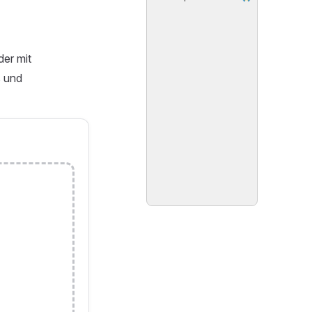
er mit
s und